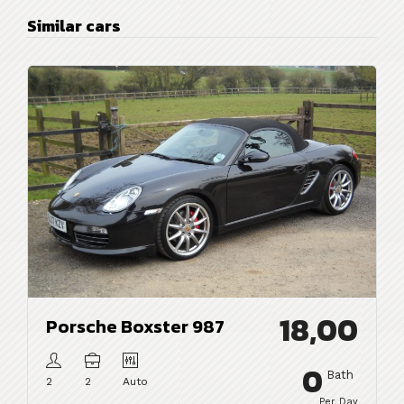
Similar cars
18,00
Porsche Boxster 987
0
Bath
2
2
Auto
Per Day