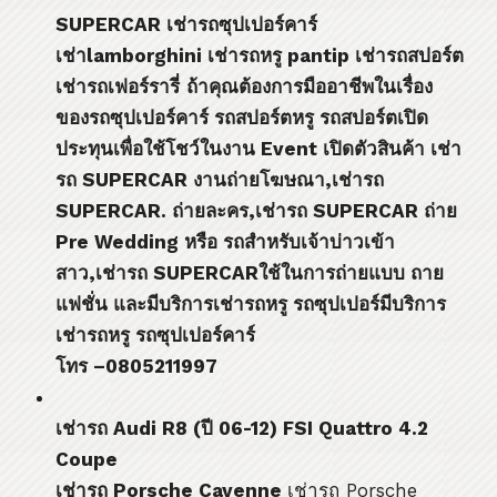
SUPERCAR
เช่ารถซุปเปอร์คาร์
เช่า
lamborghini
เช่ารถหรู
pantip
เช่ารถสปอร์ต
เช่ารถเฟอร์รารี่
ถ้าคุณต้องการมืออาชีพในเรื่อง
ของรถซุปเปอร์คาร์ รถสปอร์ตหรู รถสปอร์ตเปิด
ประทุนเพื่อใช้โชว์ในงาน
Event
เปิดตัวสินค้า เช่า
รถ
SUPERCAR
งานถ่ายโฆษณา
,
เช่ารถ
SUPERCAR.
ถ่ายละคร
,
เช่ารถ
SUPERCAR
ถ่าย
Pre Wedding
หรือ รถสำหรับเจ้าบ่าวเข้า
สาว
,
เช่ารถ
SUPERCAR
ใช้ในการถ่ายแบบ ถาย
แฟชั่น และมีบริการเช่ารถหรู รถซุปเปอร์มีบริการ
เช่ารถหรู รถซุปเปอร์คาร์
โทร –
0805211997
เช่ารถ
Audi R8 (
ปี
06-12) FSI Quattro 4.2
Coupe
เช่ารถ
Porsche Cayenne
เช่ารถ Porsche