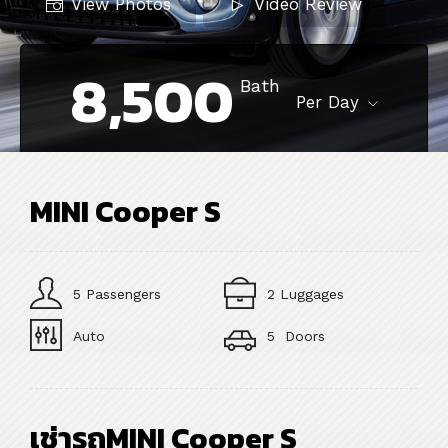
View Photos
Video Review
8,500
Bath
Per Day
MINI Cooper S
5 Passengers
2 Luggages
Auto
5 Doors
เช่ารถMINI Cooper S