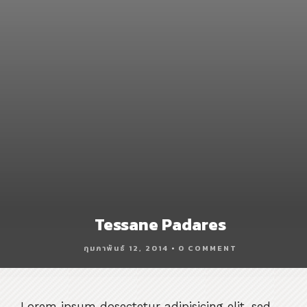
Tessane Padares
กุมภาพันธ์ 12, 2014
•
0 COMMENT
Lorem ipsum dosectetur adipisicing elit, sed