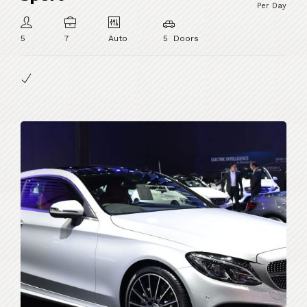
Per Day
5
7
Auto
5 Doors