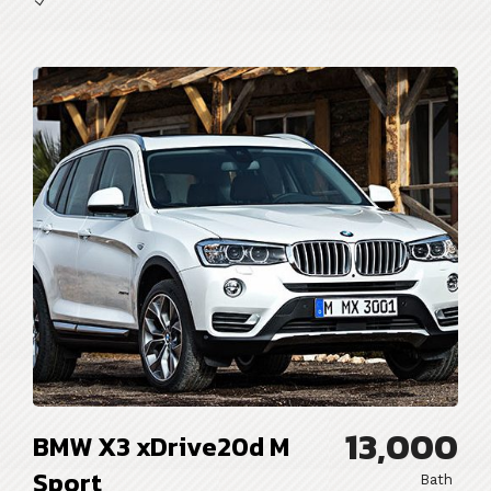
13,000
BMW X3 xDrive20d M
Sport
Bath