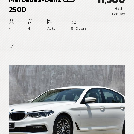
250D
Bath
Per Day
4
4
Auto
5 Doors