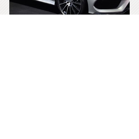
15,000
Mercedes-Benz
C250Coupe AMG
Bath
Per Day
4
2
Auto
2 Doors