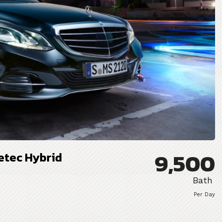
9,500
etec Hybrid
Bath
Per Day