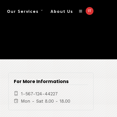
Our Services
About Us
For More Informations
1-567-124-44227
Mon - Sat 8.00 - 18.00