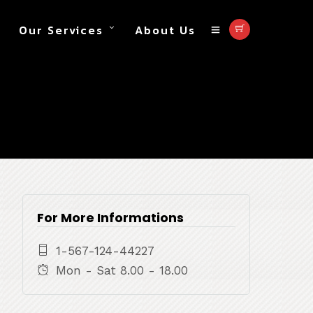
Our Services
About Us
For More Informations
1-567-124-44227
Mon - Sat 8.00 - 18.00