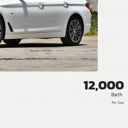
12,000
Bath
Per Day