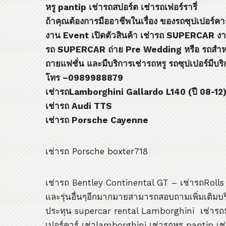
หรู
pantip
เช่ารถสปอร์ต เช่ารถเฟอร์รารี่
ถ้าคุณต้องการมืออาชีพในเรื่อง ของรถซุปเปอร์คาร
งาน
Event
เปิดตัวสินค้า เช่ารถ
SUPERCAR
ง
รถ
SUPERCAR
ถ่าย
Pre Wedding
หรือ รถสำห
ถายแฟชั่น และมีบริการเช่ารถหรู รถซุปเปอร์มีบริ
โทร –
0989988879
เช่ารถ
Lamborghini Gallardo L140 (
ปี
08-12)
เช่ารถ
Audi
TTS
เช่ารถ
Porsche Cayenne
เช่ารถ Porsche boxter718
เช่ารถ Bentley Continental GT – เช่ารถRoll
และรุ่นอื่นๆอีกมากมายสามารถสอบถามเพิ่มเติมบริ
ประทุน supercar rental Lamborghini เช่า
เปอร์คาร์ เช่าlamborghini เช่ารถหรู pantip เช่