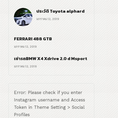
ประวัติ Toyota alphard
มกราคม 12, 2019
FERRARI 488 GTB
มกราคม 12, 2019
เช่ารถBMW X4 Xdrive 2.0 d Msport
มกราคม 12, 2019
Error: Please check if you enter
Instagram username and Access
Token in Theme Setting > Social
Profiles